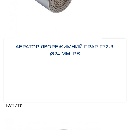
АЕРАТОР ДВОРЕЖИМНИЙ FRAP F72-6,
Ø24 ММ, РВ
Аератор Frap F72-6 потрібен для вирівнювання
потоку води, щоб уникнути великої кількості
бризок. Нас..
172.00 грн
Купити