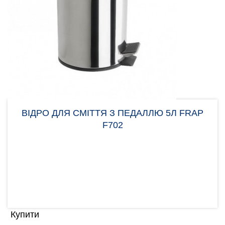
ВІДРО ДЛЯ СМІТТЯ З ПЕДАЛЛЮ 5Л FRAP
F702
Відро для сміття з педаллю Frap F702 середнього
обсягу 5 літрів. Популярний товар серед покупців,
то..
1.00 грн
Купити