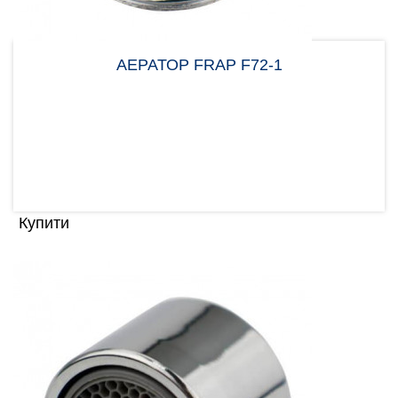
АЕРАТОР FRAP F72-1
Аератор Frap F72-1 1/2 дюйма потрібен для
вирівнювання потоку води, щоб уникнути великої
кількості б..
1.00 грн
Купити