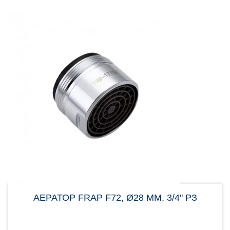
АЕРАТОР FRAP F72, Ø28 ММ, 3/4" РЗ
Аератор Frap F72 3/4 дюйма потрібен для
вирівнювання потоку води, щоб уникнути великої