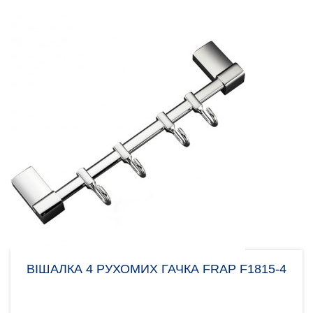
ВІШАЛКА 4 РУХОМИХ ГАЧКА FRAP F1815-4
Тримач для рушників Frap F1815-4 з чотирма
гачками, допоможе зручно організувати простір у