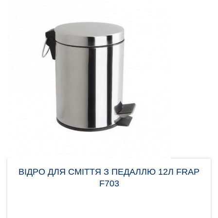
ВІДРО ДЛЯ СМІТТЯ З ПЕДАЛЛЮ 12Л FRAP
F703
Відро для сміття з педаллю Frap F703
розраховане на 12 літрів, досить великий обсяг.