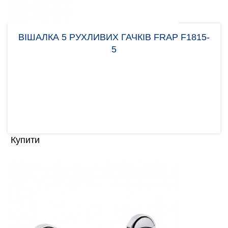
ВІШАЛКА 5 РУХЛИВИХ ГАЧКІВ FRAP F1815-
5
Тримач для рушників Frap F1815-5 з п'ятьма
гачками, допоможе зручно організувати простір у
ванній кі..
1.00 грн
Купити