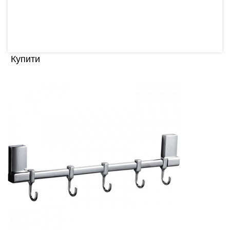
ванній кі..
1.00 грн
Купити