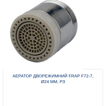
АЕРАТОР ДВОРЕЖИМНИЙ FRAP F72-7,
Ø24 ММ, РЗ
Аератор Frap F72-7 потрібен для вирівнювання
потоку води, щоб уникнути великої кількості
бризок. Нас..