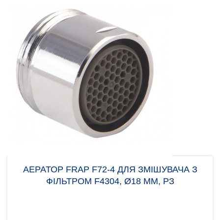
АЕРАТОР FRAP F72-4 ДЛЯ ЗМІШУВАЧА З
ФІЛЬТРОМ F4304, Ø18 ММ, РЗ
Аератор Frap F72-4 потрібен для вирівнювання
потоку води, щоб уникнути великої кількості
бризок. Нас..