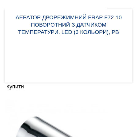
АЕРАТОР ДВОРЕЖИМНИЙ FRAP F72-10
ПОВОРОТНИЙ З ДАТЧИКОМ
ТЕМПЕРАТУРИ, LED (3 КОЛЬОРИ), РВ
Аератор Frap F72-10 з поворотною конструкцією,
зроблений з пластику. Головна особливість — це
наявні..
257.00 грн
Купити