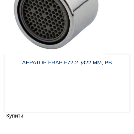
АЕРАТОР FRAP F72-2, Ø22 ММ, РВ
Аератор Frap F72-2 потрібен для вирівнювання
потоку води, щоб уникнути великої кількості
бризок. Нас..
23.00 грн
Купити