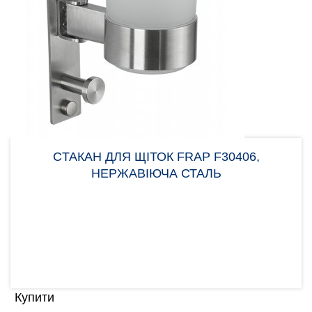
CТАКАН ДЛЯ ЩІТОК FRAP F30406,
НЕРЖАВІЮЧА СТАЛЬ
Склянка для зубних щіток Frap F30406 Склянка
під зубні щітки Frap F30406 кріпиться на
поворотну план..
724.00 грн
Купити