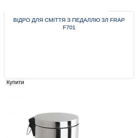
ВІДРО ДЛЯ СМІТТЯ З ПЕДАЛЛЮ 3Л FRAP
F701
Відро для сміття з педаллю Frap F701
розраховане на 3 літри. Відро виймається з
циліндра, тому його ..
1.00 грн
Купити