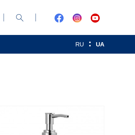
RU
UA