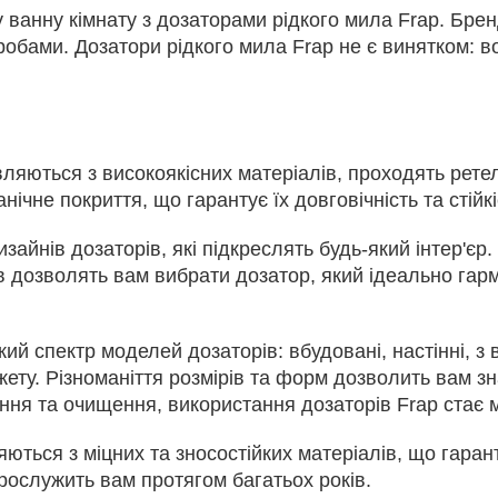
у ванну кімнату з дозаторами рідкого мила Frap. Брен
обами. Дозатори рідкого мила Frap не є винятком: во
овляються з високоякісних матеріалів, проходять рете
ічне покриття, що гарантує їх довговічність та стійк
айнів дозаторів, які підкреслять будь-який інтер'єр. 
лів дозволять вам вибрати дозатор, який ідеально г
кий спектр моделей дозаторів: вбудовані, настінні, з
ту. Різноманіття розмірів та форм дозволить вам зн
ення та очищення, використання дозаторів Frap ста
яються з міцних та зносостійких матеріалів, що гаран
рослужить вам протягом багатьох років.