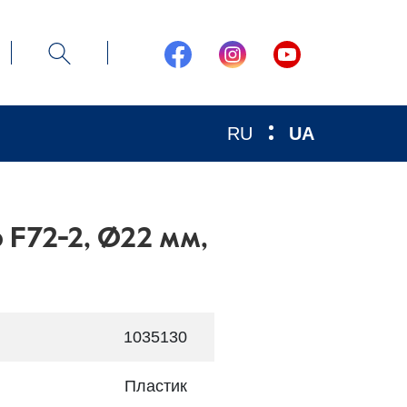
RU
UA
 F72-2, Ø22 мм,
1035130
Пластик