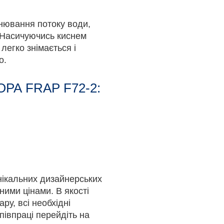
внювання потоку води,
. Насичуючись киснем
 легко знімається і
о.
РА FRAP F72-2:
унікальних дизайнерських
ними цінами. В якості
ру, всі необхідні
півпраці перейдіть на