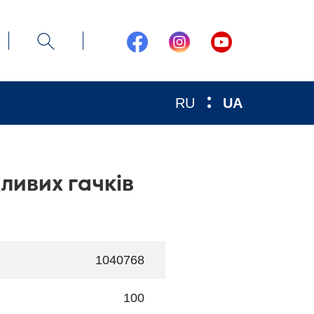
RU
UA
ливих гачків
1040768
100