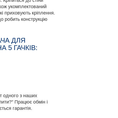
 Кріпиться до стіни
акож укомплектований
кі приховують кріплення.
що робить конструкцію
ЧА ДЛЯ
А 5 ГАЧКІВ:
йт одного з наших
пити?" Працює обмін і
ється гарантія.