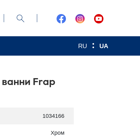
RU
UA
 ванни Frap
1034166
Хром