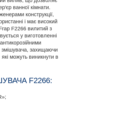
гий вилив, що дозволяє
ер'єр ванної кімнати.
женерами конструкції,
ористанні і має високий
 Frap F2266 вилитий з
вується у виготовленні
 антикорозійними
я змішувача, захищаючи
 які можуть виникнути в
УВАЧА F2266:
R»;