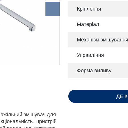
Кріплення
Матеріал
Механізм змішуванн
Управління
Форма виливу
ДЕ 
важільний змішувач для
нкціональність. Пристрій