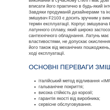
виконаний в сучасному стилі і має дов
вписати його практично в будь-який інт
Завдяки продуманій дизайнерами та ін
змішувач F2103 є досить зручним у вик
термін експлуатації. Корпус змішувача
латунного сплаву, який широко застосо
сантехнічного обладнання. Латунь має
властивостями, не допускає окисленн
його також від механічних пошкоджень,
ході експлуатації.
ОСНОВНІ ПЕРЕВАГИ ЗМІШ
італійський метод відливання «IM
гальванічне покриття;
висока стійкість до корозії;
гарантія якості від виробника;
сервісне обслуговування.