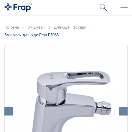
Головна
Змішувачі
Для біде і пісуару
Змішувач для біде Frap F5066