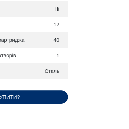
Ні
12
 картриджа
40
отворів
1
Сталь
КУПИТИ?