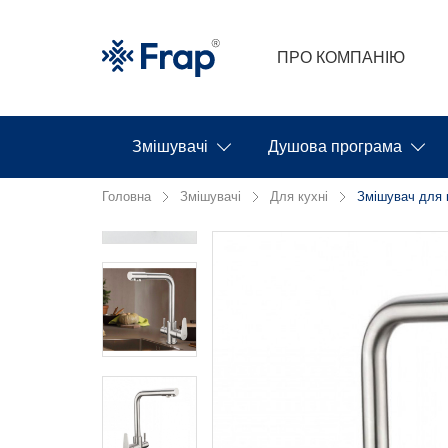
ПРО КОМПАНІЮ
Змішувачі
Душова програма
Головна
Змішувачі
Для кухні
Змішувач для к