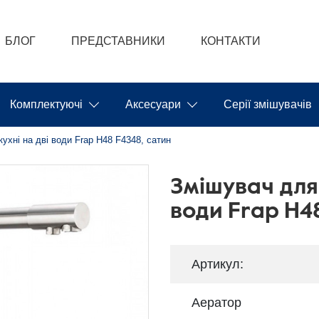
БЛОГ
ПРЕДСТАВНИКИ
КОНТАКТИ
Комплектуючі
Аксесуари
Серії змішувачів
ухні на дві води Frap H48 F4348, сатин
Змішувач для 
води Frap H4
Артикул:
Аератор