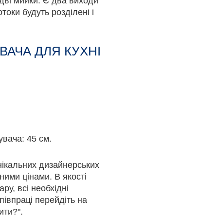
дві мийки. Є два виходи
токи будуть розділені і
ВАЧА ДЛЯ КУХНІ
увача: 45 см.
унікальних дизайнерських
ними цінами. В якості
ру, всі необхідні
півпраці перейдіть на
ити?".