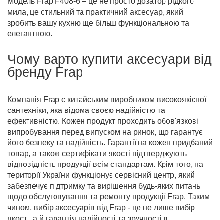
Модель Frap F408-6 – це не просто дозатор рідкого
мила, це стильний та практичний аксесуар, який
зробить вашу кухню ще більш функціональною та
елегантною.
Чому варто купити аксесуари від
бренду Frap
Компанія Frap є китайським виробником високоякісної
сантехніки, яка відома своєю надійністю та
ефективністю. Кожен продукт проходить обов'язкові
випробування перед випуском на ринок, що гарантує
його безпеку та надійність. Гарантії на кожен придбаний
товар, а також сертифікати якості підтверджують
відповідність продукції всім стандартам. Крім того, на
території України функціонує сервісний центр, який
забезпечує підтримку та вирішення будь-яких питань
щодо обслуговування та ремонту продукції Frap. Таким
чином, вибір аксесуарів від Frap - це не лише вибір
якості, а й гарантія надійності та зручності в