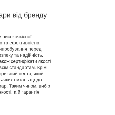
ари від бренду
 високоякісної
тю та ефективністю.
випробування перед
зпеку та надійність.
акож сертифікати якості
всім стандартам. Крім
ервісний центр, який
дь-яких питань щодо
rap. Таким чином, вибір
кості, а й гарантія