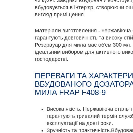
чи кухні. Завдяки вбудованій конструкці
вбудовується в інтер'єр, створюючи ош
вигляд приміщення.
Матеріали виготовлення - нержавіюча 
гарантують довговічність та високу стій
Резервуар для мила має об'єм 300 мл,
ідеальним вибором для активного вик
господарстві.
ПЕРЕВАГИ ТА ХАРАКТЕР
ВБУДОВАНОГО ДОЗАТОРА
МИЛА FRAP F408-9
Висока якість. Нержавіюча сталь т
гарантують тривалий термін служби
експлуатації на довгі роки.
Зручність та практичність.Вбудов