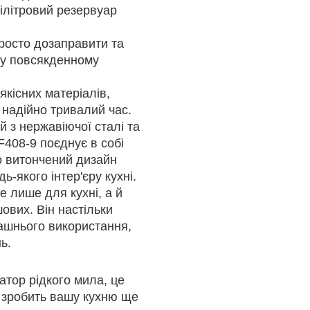
лілітровий резервуар
просто дозаправити та
 у повсякденному
якісних матеріалів,
надійно тривалий час.
 з нержавіючої сталі та
F408-9 поєднує в собі
го витончений дизайн
-якого інтер'єру кухні.
е лише для кухні, а й
шових. Він настільки
машнього використання,
ь.
атор рідкого мила, це
й зробить вашу кухню ще