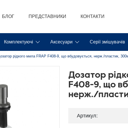
БЛОГ
ПРЕДСТАВНИКИ
КОНТАКТИ
Комплектуючі
Аксесуари
Серії змішувачів
озатор рідкого мила FRAP F408-9, що вбудовується, нерж./пластик, 300
Дозатор рідк
F408-9, що вб
нерж./пласт
Артикул: