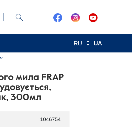
RU
UA
мл
ого мила FRAP
удовується,
ик, 300мл
1046754