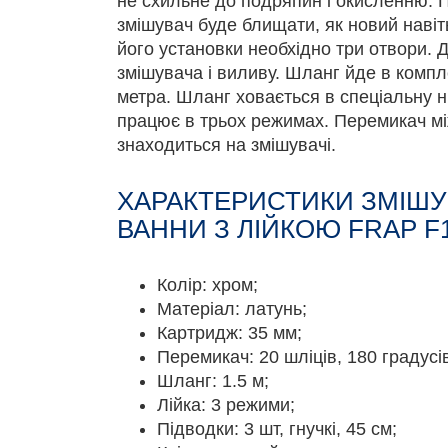
не схильне до подряпин і окисленню. 
змішувач буде блищати, як новий навіть
його установки необхідно три отвори. 
змішувача і виливу. Шланг йде в компл
метра. Шланг ховається в спеціальну ні
працює в трьох режимах. Перемикач м
знаходиться на змішувачі.
ХАРАКТЕРИСТИКИ ЗМІШУ
ВАННИ З ЛІЙКОЮ FRAP F1
Колір: хром;
Матеріал: латунь;
Картридж: 35 мм;
Перемикач: 20 шліців, 180 градусі
Шланг: 1.5 м;
Лійка: 3 режими;
Підводки: 3 шт, гнучкі, 45 см;