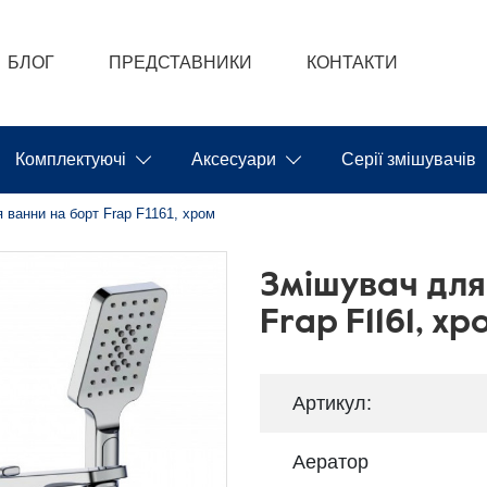
БЛОГ
ПРЕДСТАВНИКИ
КОНТАКТИ
Комплектуючі
Аксесуари
Серії змішувачів
 ванни на борт Frap F1161, хром
Змішувач для
Frap F1161, хр
Артикул:
Аератор