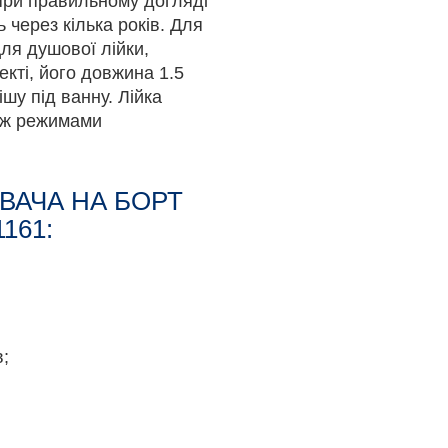
При правильному догляді
 через кілька років. Для
Для душової лійки,
екті, його довжина 1.5
шу під ванну. Лійка
іж режимами
ВАЧА НА БОРТ
161:
в;