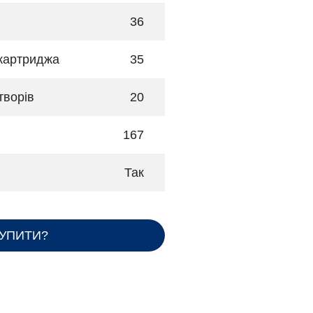
36
 картриджа
35
творів
20
167
Так
КУПИТИ?