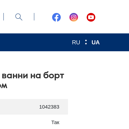
RU
UA
 ванни на борт
ом
1042383
Так