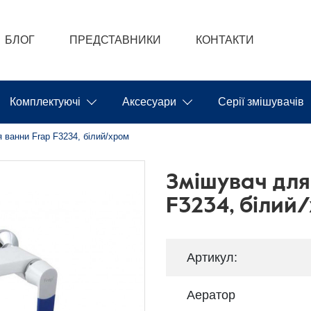
БЛОГ
ПРЕДСТАВНИКИ
КОНТАКТИ
Комплектуючі
Аксесуари
Серії змішувачів
 ванни Frap F3234, білий/хром
Змішувач для
F3234, білий
Артикул:
Аератор