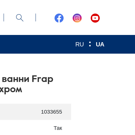
RU
UA
 ванни Frap
/хром
1033655
Так