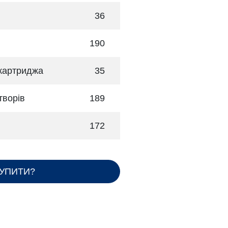
36
190
 картриджа
35
творів
189
172
КУПИТИ?