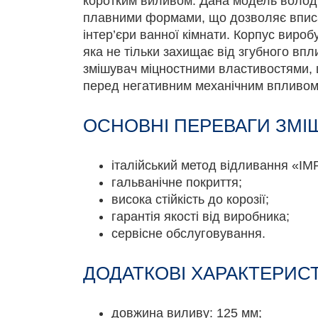
коротким виливом. Дана модель володі
плавними формами, що дозволяє вписат
інтер’єри ванної кімнати. Корпус вироб
яка не тільки захищає від згубного впли
змішувач міцностними властивостями, 
перед негативним механічним впливом
ОСНОВНІ ПЕРЕВАГИ ЗМІШ
італійський метод відливання «IM
гальванічне покриття;
висока стійкість до корозії;
гарантія якості від виробника;
сервісне обслуговування.
ДОДАТКОВІ ХАРАКТЕРИС
довжина виливу: 125 мм;