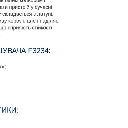
є білим кольором і
и пристрій у сучасні
у складається з латуні,
ву корозії, але і наділяє
що сприяють стійкості
.
УВАЧА F3234:
R»;
ТИКИ: