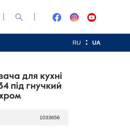
RU
UA
вача для кухні
34 під гнучкий
/хром
1033656