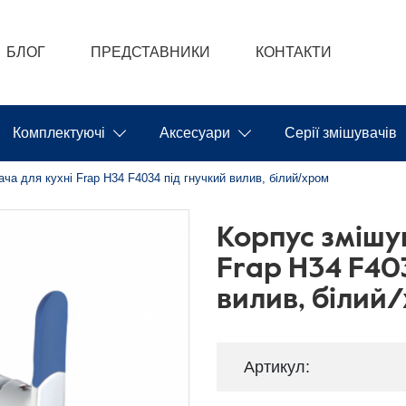
БЛОГ
ПРЕДСТАВНИКИ
КОНТАКТИ
Комплектуючі
Аксесуари
Серії змішувачів
ча для кухні Frap H34 F4034 під гнучкий вилив, білий/хром
Корпус змішу
Frap H34 F40
вилив, білий
Артикул: