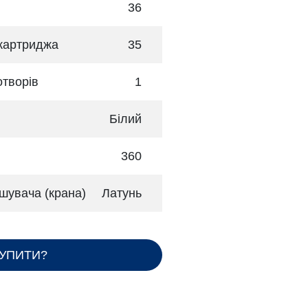
36
 картриджа
35
отворів
1
Білий
360
шувача (крана)
Латунь
КУПИТИ?