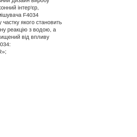
ьний дизайн виробу
онний інтер'єр,
змішувача F4034
у частку якого становить
чну реакцію з водою, а
хищений від впливу
4034:
R»;