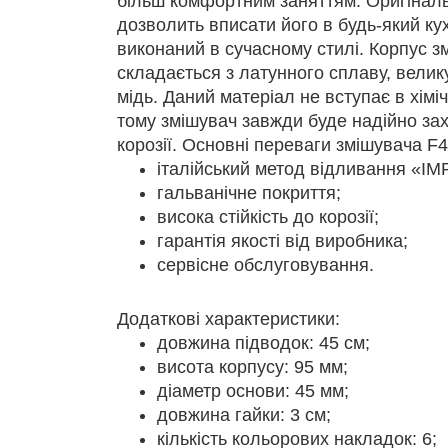
більш комфортним заняттям. Оригінал
дозволить вписати його в будь-який кух
виконаний в сучасному стилі. Корпус 
складається з латунного сплаву, велик
мідь. Даний матеріал не вступає в хімі
тому змішувач завжди буде надійно за
корозії. Основні переваги змішувача F
італійський метод відливання «IM
гальванічне покриття;
висока стійкість до корозії;
гарантія якості від виробника;
сервісне обслуговування.
Додаткові характеристики:
довжина підводок: 45 см;
висота корпусу: 95 мм;
діаметр основи: 45 мм;
довжина гайки: 3 см;
кількість кольорових накладок: 6;