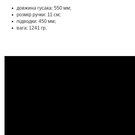
довжина гусака: 550 мм;
розмір ручки: 11 см;
підводки: 450 мм;
вага: 1241 гр.