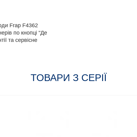
оди Frap F4362
ерів по кнопці "Де
тії та сервісне
ТОВАРИ З СЕРІЇ