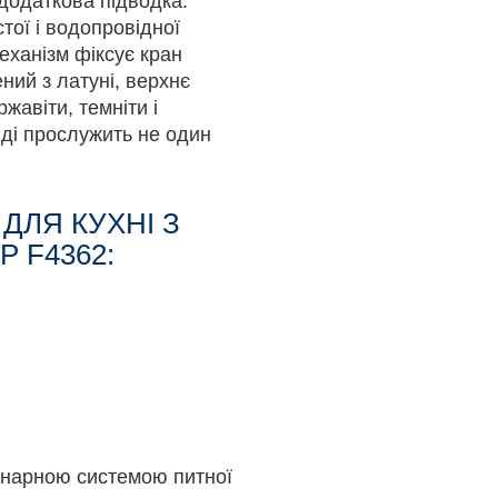
додаткова підводка.
тої і водопровідної
механізм фіксує кран
ний з латуні, верхнє
жавіти, темніти і
ді прослужить не один
ДЛЯ КУХНІ З
 F4362:
іонарною системою питної