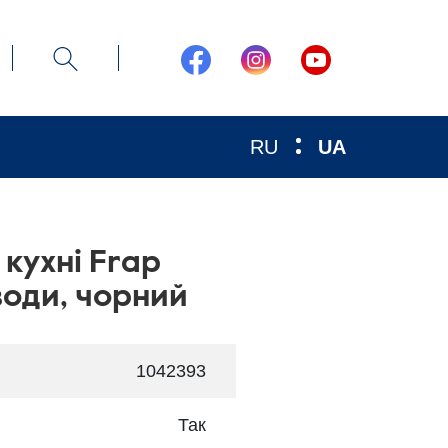
RU
UA
 кухні Frap
води, чорний
1042393
Так