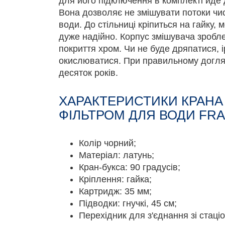
для його підключення в комплекті йде 
Вона дозволяє не змішувати потоки чис
води. До стільниці кріпиться на гайку, 
дуже надійно. Корпус змішувача зробле
покриття хром. Чи не буде дряпатися, ір
окислюватися. При правильному догля
десяток років.
ХАРАКТЕРИСТИКИ КРАНА 
ФІЛЬТРОМ ДЛЯ ВОДИ FRAP
Колір чорний;
Матеріал: латунь;
Кран-букса: 90 градусів;
Кріплення: гайка;
Картридж: 35 мм;
Підводки: гнучкі, 45 см;
Перехідник для з'єднання зі стац