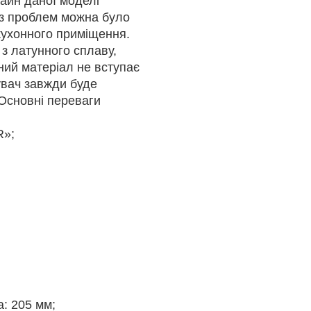
айн даної моделі
ез проблем можна було
 кухонного приміщення.
з латунного сплаву,
аний матеріал не вступає
шувач завжди буде
 Основні переваги
R»;
а: 205 мм;