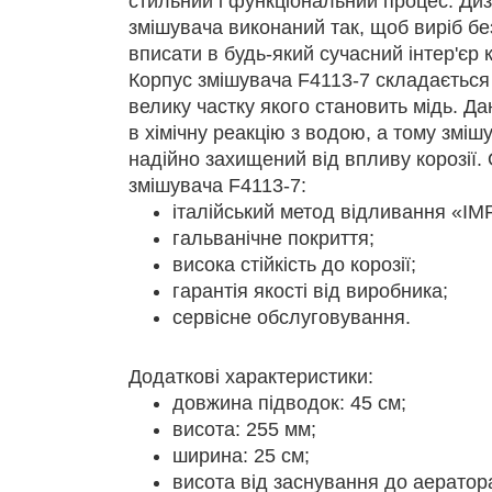
стильний і функціональний процес. Диз
змішувача виконаний так, щоб виріб б
вписати в будь-який сучасний інтер'єр
Корпус змішувача F4113-7 складається 
велику частку якого становить мідь. Д
в хімічну реакцію з водою, а тому змі
надійно захищений від впливу корозії.
змішувача F4113-7:
італійський метод відливання «IM
гальванічне покриття;
висока стійкість до корозії;
гарантія якості від виробника;
сервісне обслуговування.
Додаткові характеристики:
довжина підводок: 45 см;
висота: 255 мм;
ширина: 25 см;
висота від заснування до аератор