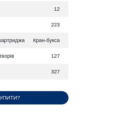
12
223
 картриджа
Кран-букса
творів
127
327
КУПИТИ?