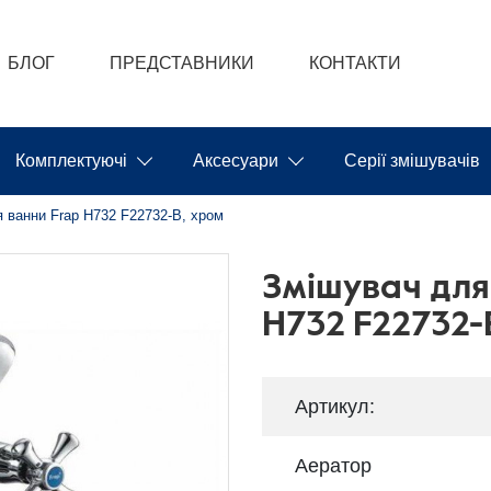
БЛОГ
ПРЕДСТАВНИКИ
КОНТАКТИ
Комплектуючі
Аксесуари
Серії змішувачів
 ванни Frap H732 F22732-B, хром
Змішувач для
H732 F22732-
Артикул:
Аератор