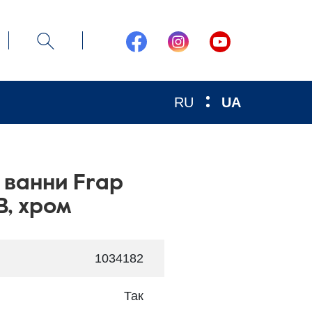
RU
UA
 ванни Frap
B, хром
1034182
Так