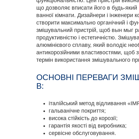
функціональністю. Цей пристрій викона
що дозволяє вписати його в будь-який 
ванної кімнати. Дизайнери і інженери 
створити максимально органічний і фу
змішувальний пристрій, щоб вын мыг 
продуктивністю і естетичністю. Змішув
алюмінієвого сплаву, який володіє нео
антикорозійними властивостями, щоб 
термін використання змішувального пр
ОСНОВНІ ПЕРЕВАГИ ЗМІШ
B:
італійський метод відливання «IM
гальванічне покриття;
висока стійкість до корозії;
гарантія якості від виробника;
сервісне обслуговування.