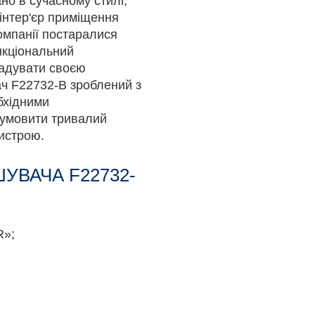
но в сучасному стилі,
інтер'єр приміщення
компанії постаралися
нкціональний
радувати своєю
ач F22732-B зроблений з
бхідними
зумовити тривалий
истрою.
УВАЧА F22732-
R»;