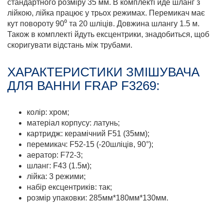
стандартного розміру 35 мм. В комплекті йде шланг з
лійкою, лійка працює у трьох режимах. Перемикач має
кут повороту 90⁰ та 20 шліців. Довжина шлангу 1.5 м.
Також в комплекті йдуть ексцентрики, знадобиться, щоб
скоригувати відстань між трубами.
ХАРАКТЕРИСТИКИ ЗМІШУВАЧА
ДЛЯ ВАННИ FRAP F3269:
колір: хром;
матеріал корпусу: латунь;
картридж: керамічний F51 (35мм);
перемикач: F52-15 (-20шліців, 90°);
аератор: F72-3;
шланг: F43 (1.5м);
лійка: 3 режими;
набір ексцентриків: так;
розмір упаковки: 285мм*180мм*130мм.