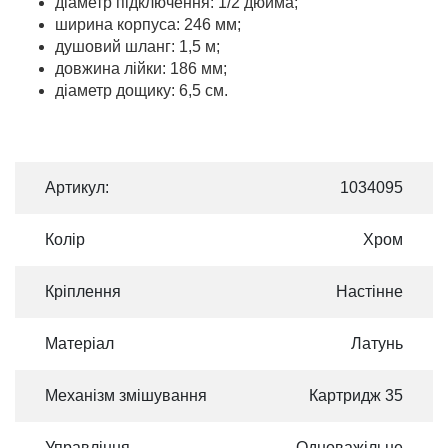
діаметр підключення: 1/2 дюйма;
ширина корпуса: 246 мм;
душовий шланг: 1,5 м;
довжина лійки: 186 мм;
діаметр дощику: 6,5 см.
Артикул:
1034095
Колір
Хром
Кріплення
Настінне
Матеріал
Латунь
Механізм змішування
Картридж 35
Управління
Одноважільне