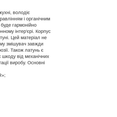
кухні, володіє
авлінням і органічним
 буде гармонійно
нному інтер'єрі. Корпус
туні. Цей матеріал не
тому змішувач завжди
озії. Також латунь є
є шкоду від механічних
ації виробу. Основні
R»;