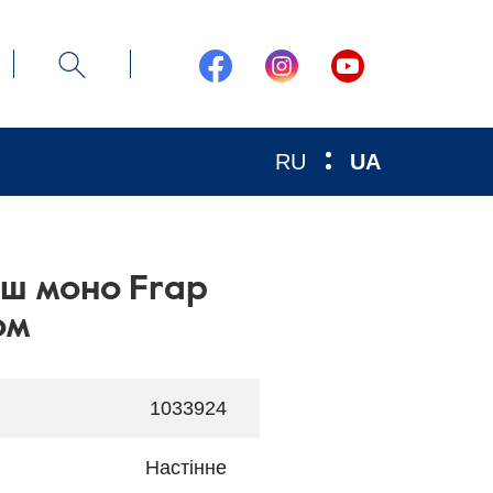
RU
UA
уш моно Frap
ом
1033924
Настінне