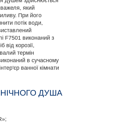
ня душем здійснюється
 важеля, який
иливу. При його
инити потік води,
 виставлений
і F7501 виконаний з
б від корозії,
валий термін
 виконаний в сучасному
інтер'єр ванної кімнати
ЄНІЧНОГО ДУША
R»;