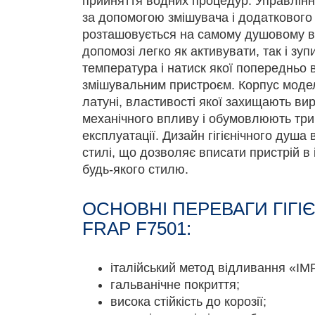
прийняття водних процедур. Управлін
за допомогою змішувача і додаткового
розташовується на самому душовому в
допомозі легко як активувати, так і зуп
температура і натиск якої попередньо
змішувальним пристроєм. Корпус модел
латуні, властивості якої захищають вирі
механічного впливу і обумовлюють три
експлуатації. Дизайн гігієнічного душа
стилі, що дозволяє вписати пристрій в 
будь-якого стилю.
ОСНОВНІ ПЕРЕВАГИ ГІГІ
FRAP F7501:
італійський метод відливання «IM
гальванічне покриття;
висока стійкість до корозії;