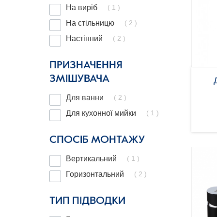
( 1 )
На виріб
( 2 )
На стільницю
( 2 )
Настінний
ПРИЗНАЧЕННЯ
ЗМІШУВАЧА
( 2 )
Для ванни
( 1 )
Для кухонної мийки
СПОСІБ МОНТАЖУ
( 1 )
Вертикальний
( 2 )
Горизонтальний
ТИП ПІДВОДКИ