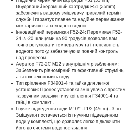
Надійний керамічний картридж F51 (35mm):
Вбудований керамічний картридж F51 (35mm)
забезпечить вашому змішувачу тривалий термін
служби і гарантує плавне та надійне перемикання
між гарячою та холодною водою.
Інноваційний перемикач F52-24: Перемикач F52-
24 із -20 шлицями на 90 градусів дозволяє вам
точно регулювати температуру та інтенсивність
водного потоку, забезпечуючи повний контроль
над процесом.
Аератор F72-2C M22 з внутрішнім різьбленням:
Забезпечить рівномірний та ефективний струмінь,
а також зекономить воду.
Тип кріплення F34901-4 та гайка для легкої
установки: Процес установки змішувача є простим
та зручним завдяки типу кріплення F34901-4 та
гайці в комплекті.
Гнучке підведення води M10*1-Г1/2 (45cm) - 3 шт.:
Змішувач постачається із гнучким підведенням
води у комплекті, що дозволяє легко підключити
його до системи водопостачання.