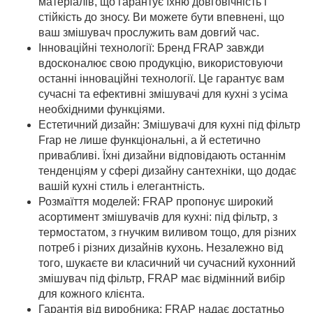
матеріалів, що гарантує їхню довговічність і
стійкість до зносу. Ви можете бути впевнені, що
ваш змішувач прослужить вам довгий час.
Інноваційні технології: Бренд FRAP завжди
вдосконалює свою продукцію, використовуючи
останні інноваційні технології. Це гарантує вам
сучасні та ефективні змішувачі для кухні з усіма
необхідними функціями.
Естетичний дизайн: Змішувачі для кухні під фільтр
Frap не лише функціональні, а й естетично
привабливі. Їхні дизайни відповідають останнім
тенденціям у сфері дизайну сантехніки, що додає
вашій кухні стиль і елегантність.
Розмаїття моделей: FRAP пропонує широкий
асортимент змішувачів для кухні: під фільтр, з
термостатом, з гнучким виливом тощо, для різних
потреб і різних дизайнів кухонь. Незалежно від
того, шукаєте ви класичний чи сучасний кухонний
змішувач під фільтр, FRAP має відмінний вибір
для кожного клієнта.
Гарантія від виробника: FRAP надає достатньо