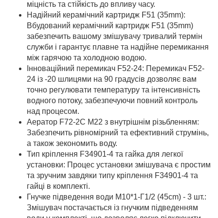
міцність та стійкість до впливу часу.
Надійний керамічний картридж F51 (35mm):
Вбудований керамічний картридж F51 (35mm)
забезпечить вашому змішувачу тривалий термін
служби і гарантує плавне та надійне перемикання
між гарячою та холодною водою.
Інноваційний перемикач F52-24: Перемикач F52-
24 із -20 шлицями на 90 градусів дозволяє вам
точно регулювати температуру та інтенсивність
водного потоку, забезпечуючи повний контроль
над процесом.
Аератор F72-2C M22 з внутрішнім різьбленням:
Забезпечить рівномірний та ефективний струмінь,
а також зекономить воду.
Тип кріплення F34901-4 та гайка для легкої
установки: Процес установки змішувача є простим
та зручним завдяки типу кріплення F34901-4 та
гайці в комплекті.
Гнучке підведення води M10*1-Г1/2 (45cm) - 3 шт.:
Змішувач постачається із гнучким підведенням