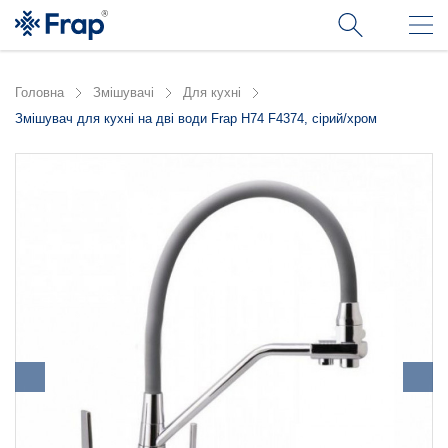
Головна
Змішувачі
Для кухні
Змішувач для кухні на дві води Frap H74 F4374, сірий/хром