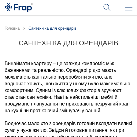
Головна
Сантехніка для орендарів
САНТЕХНІКА ДЛЯ ОРЕНДАРІВ
19.11.2025
Винаймати квартиру – це завжди компроміс між
бажаннями та реальністю. Орендарі рідко мають
можливість капітально переробляти житло, але
водночас хочуть, щоб життя у ньому було максимально
комфортним. Одним із ключових факторів зручності
стає стан сантехніки. Навіть найстильніші меблі й
продумане планування не приховають незручний кран
на кухні чи протікаючий змішувач у ванній.
Водночас мало хто з орендарів готовий вкладати великі
суми у чуже житло. Звідси й головне питання: як при
мінімальних витратах забезпечити собі комфорт і