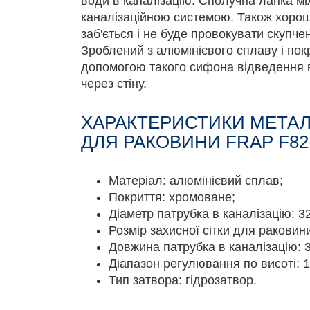
води в каналізацію. Сполучна ланка мі
каналізаційною системою. Також хорош
заб'ється і не буде провокувати скупче
Зроблений з алюмінієвого сплаву і пок
допомогою такого сифона відведення 
через стіну.
ХАРАКТЕРИСТИКИ МЕТА
ДЛЯ РАКОВИНИ FRAP F82
Матеріал: алюмінієвий сплав;
Покриття: хромоване;
Діаметр патрубка в каналізацію: 3
Розмір захисної сітки для раковини
Довжина патрубка в каналізацію: 3
Діапазон регулювання по висоті: 1
Тип затвора: гідрозатвор.