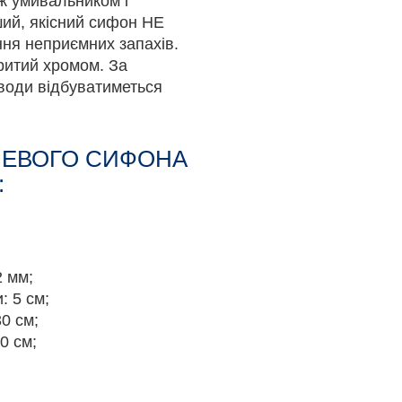
ж умивальником і
ий, якісний сифон НЕ
ння неприємних запахів.
ритий хромом. За
води відбуватиметься
ЛЕВОГО СИФОНА
:
2 мм;
: 5 см;
0 см;
0 см;