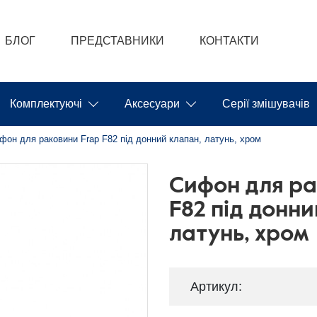
БЛОГ
ПРЕДСТАВНИКИ
КОНТАКТИ
Комплектуючі
Аксесуари
Серії змішувачів
фон для раковини Frap F82 під донний клапан, латунь, хром
Сифон для ра
F82 під донни
латунь, хром
Артикул: