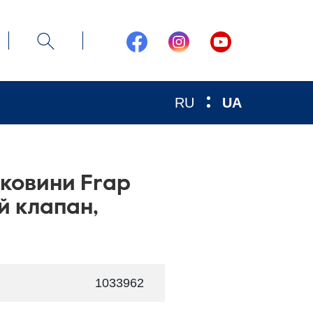
RU
UA
ковини Frap
й клапан,
1033962