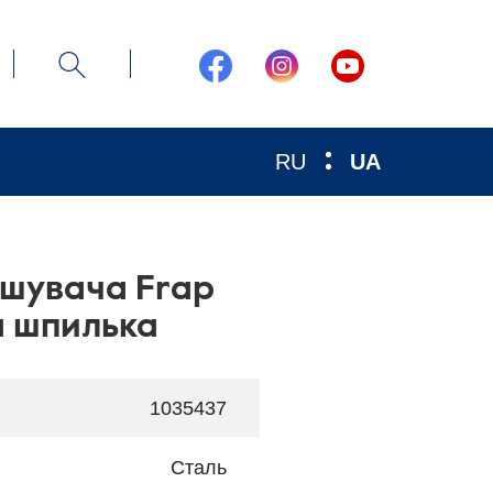
RU
UA
ішувача Frap
а шпилька
1035437
Сталь