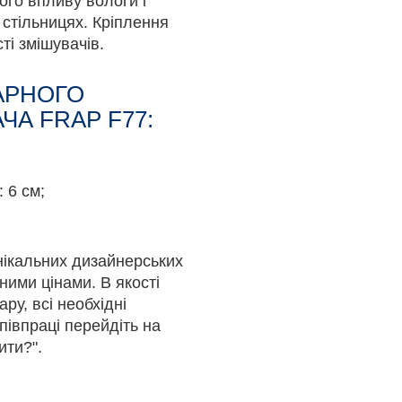
ного впливу вологи і
 стільницях. Кріплення
ті змішувачів.
АРНОГО
ЧА FRAP F77:
 6 см;
унікальних дизайнерських
ними цінами. В якості
ру, всі необхідні
півпраці перейдіть на
ити?".