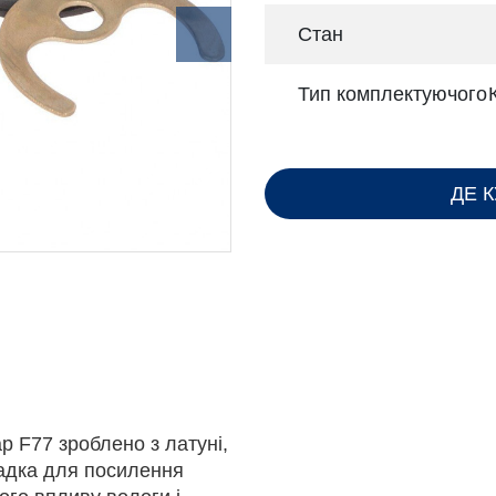
Стан
Тип комплектуючого
ДЕ 
p F77 зроблено з латуні,
ладка для посилення