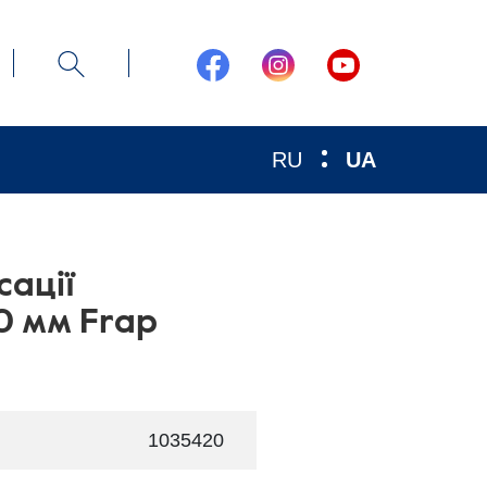
RU
UA
сації
0 мм Frap
1035420