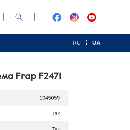
RU
UA
ма Frap F2471
1045059
Так
Так