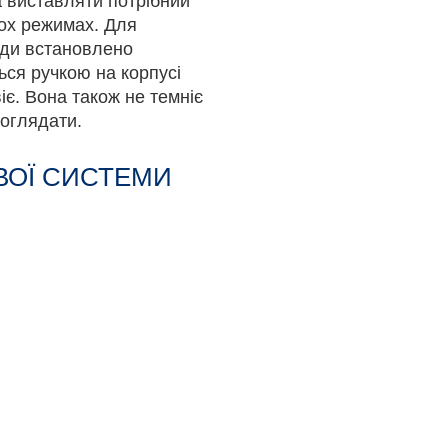
а виставляти потрібний
ьох режимах. Для
оди встановлено
ся ручкою на корпусі
іє. Вона також не темніє
оглядати.
ВОЇ СИСТЕМИ