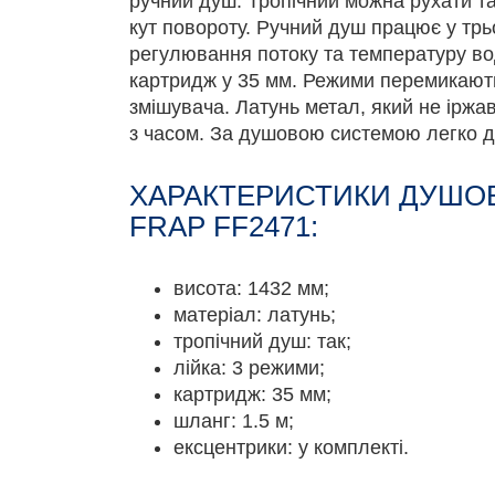
ручний душ. Тропічний можна рухати т
кут повороту. Ручний душ працює у тр
регулювання потоку та температуру в
картридж у 35 мм. Режими перемикають
змішувача. Латунь метал, який не іржав
з часом. За душовою системою легко д
ХАРАКТЕРИСТИКИ ДУШО
FRAP FF2471:
висота: 1432 мм;
матеріал: латунь;
тропічний душ: так;
лійка: 3 режими;
картридж: 35 мм;
шланг: 1.5 м;
ексцентрики: у комплекті.