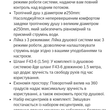
режими роботи системи, надаючи вам повний
контроль над водним потоком.
Тропічний душ з діаметром ø250mm:
Насолоджуйтеся неперевершеним комфортом
завдяки тропічному душу з великим діаметром
ø250mm, який забезпечить рівномірний та
приємний струмінь води.
Лійка з 3 режимами: Лійка душової системи має 3
режими роботи, дозволяючи налаштовувати
струмінь води згідно з вашими уподобаннями та
настроєм.
Шланг F43-6 (1.5m): У комплекті із душовою
системою йде шланг F43-6 довжиною 1.5 метра,
що додає зручність та свободу рухів під час
користування.
Економія простору: Поворотний вилив на 360
градусів надає максимальну зручність в
користуванні, а також економить простір душової.
Набір ексцентриків в комплекті: Змішувач
постачається із набором ексцентриків, що