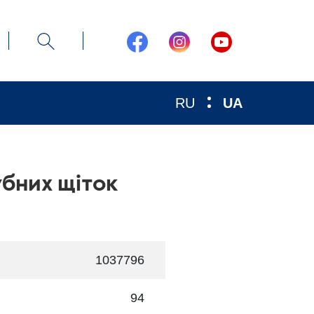
RU
UA
убних щіток
1037796
94