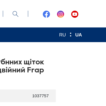
RU
UA
убнних щіток
двійний Frap
1037757