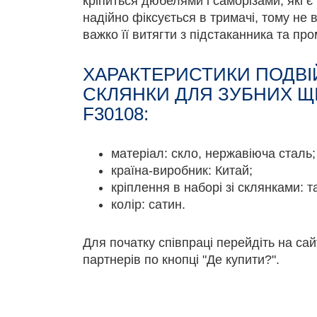
кріпиться дюбелями і саморізами, які є
надійно фіксується в тримачі, тому не 
важко її витягти з підстаканника та про
ХАРАКТЕРИСТИКИ ПОДВІ
СКЛЯНКИ ДЛЯ ЗУБНИХ Щ
F30108:
матеріал: скло, нержавіюча сталь;
країна-виробник: Китай;
кріплення в наборі зі склянками: т
колір: сатин.
Для початку співпраці перейдіть на са
партнерів по кнопці "Де купити?".