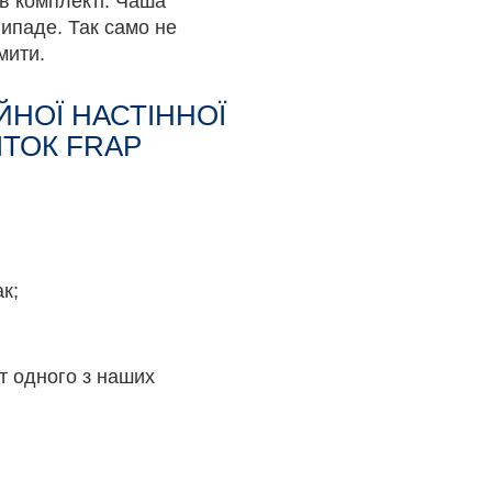
 в комплекті. Чаша
випаде. Так само не
мити.
ЙНОЇ НАСТІННОЇ
ІТОК FRAP
ак;
йт одного з наших