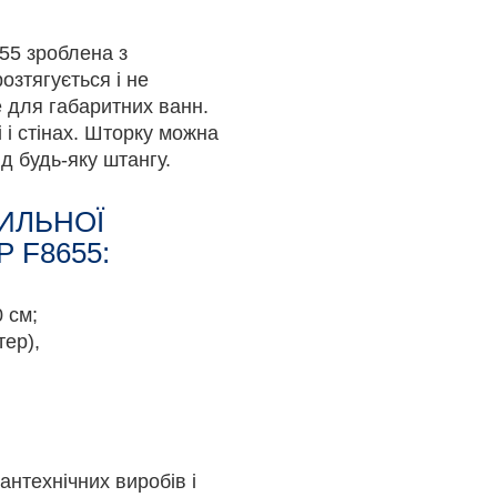
55 зроблена з
озтягується і не
е для габаритних ванн.
і і стінах. Шторку можна
ід будь-яку штангу.
ИЛЬНОЇ
 F8655:
 см;
тер),
антехнічних виробів і