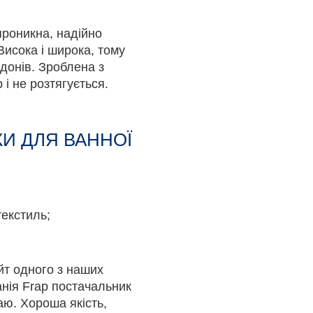
роникна, надійно
Висока і широка, тому
ддонів. Зроблена з
 і не розтягується.
И ДЛЯ ВАННОЇ
текстиль;
йт одного з наших
анія Frap постачальник
таю. Хороша якість,