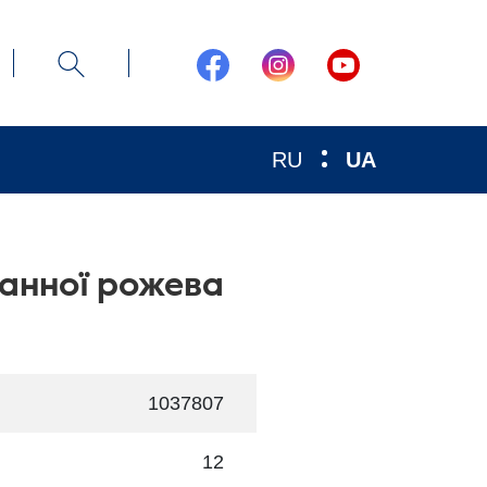
RU
UA
анної рожева
1037807
12