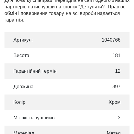
Для початку співпраці перейдіть на сайт одного з наших
партнерів натиснувши на кнопку "Де купити?" Працює
обмін і повернення товару, на всі вироби надається
гарантія.
Артикул:
1040766
Висота
181
Гарантійний термін
12
Довжина
397
Колір
Хром
Місткість рушників
3
Матеріал
Метал