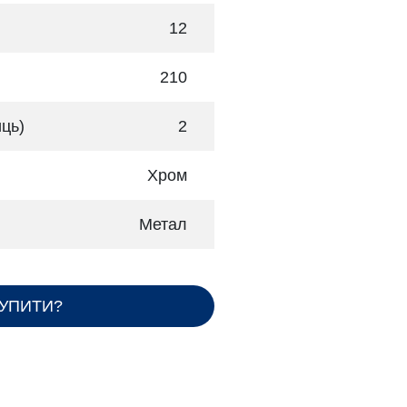
12
210
иць)
2
Хром
Метал
КУПИТИ?