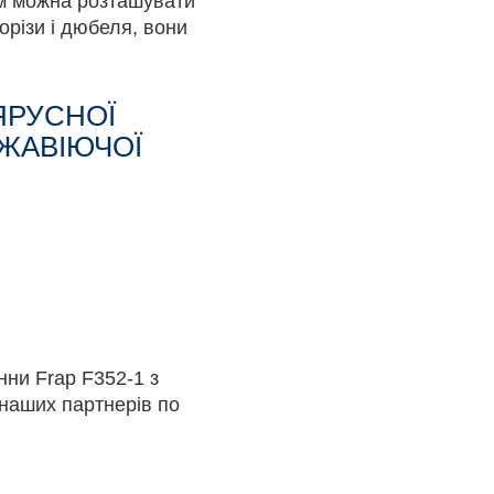
ем можна розташувати
морізи і дюбеля, вони
ЯРУСНОЇ
РЖАВІЮЧОЇ
ни Frap F352-1 з
 наших партнерів по