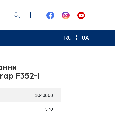
RU
UA
анни
rap F352-1
1040808
370