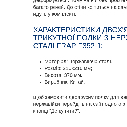
деформується. Тому на ній без пробл
багато речей. До стіни кріпиться на са
йдуть у комплекті.
ХАРАКТЕРИСТИКИ ДВОХ'
ТРИКУТНОЇ ПОЛКИ З НЕ
СТАЛІ FRAP F352-1:
Матеріал: нержавіюча сталь;
Розмір: 210х210 мм;
Висота: 370 мм.
Виробник: Китай.
Щоб замовити двоярусну полку для ван
нержавійки перейдіть на сайт одного з
кнопці "Де купити?".