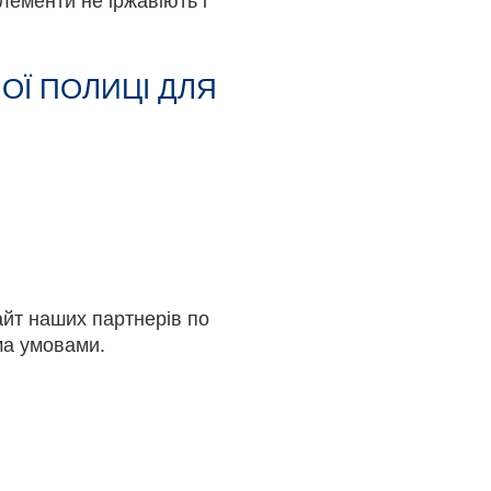
лементи не іржавіють і
ОЇ ПОЛИЦІ ДЛЯ
айт наших партнерів по
іма умовами.