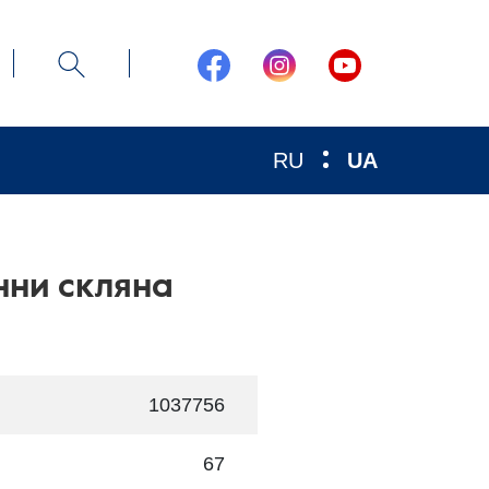
RU
UA
нни скляна
1037756
67