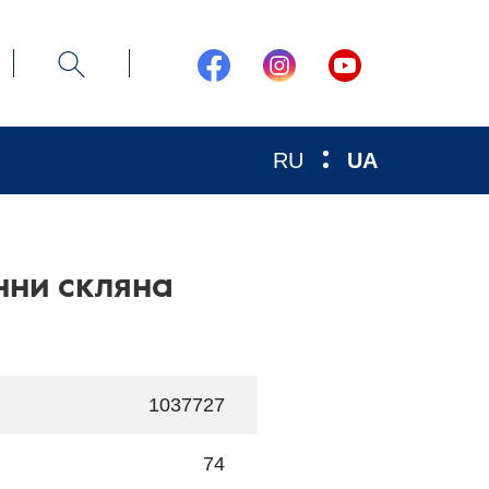
RU
UA
нни скляна
1037727
74