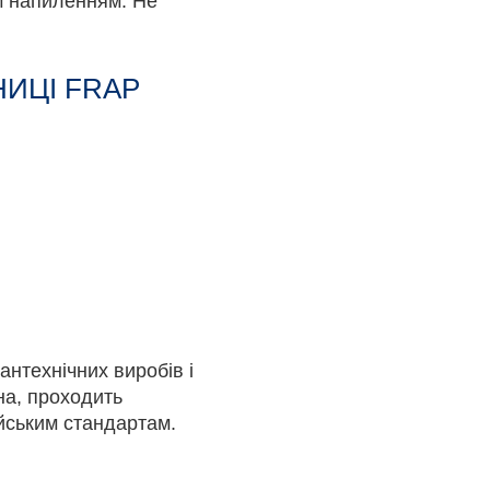
им напиленням. Не
ИЦІ FRAP
антехнічних виробів і
на, проходить
йським стандартам.