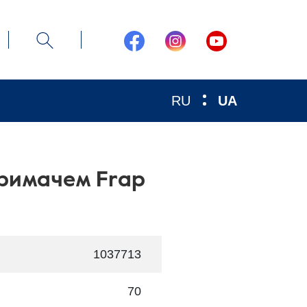
RU
UA
тримачем Frap
1037713
70