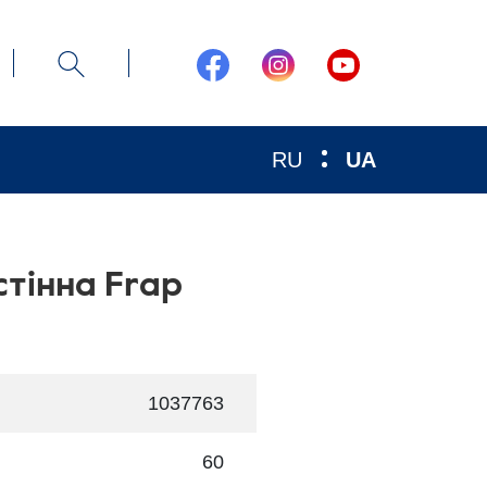
RU
UA
тінна Frap
1037763
60