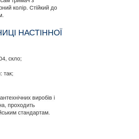
, сам тримач з
рний колір. Стійкий до
м.
ИЦІ НАСТІННОЇ
4, скло;
: так;
антехнічних виробів і
на, проходить
йським стандартам.