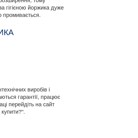
 розширення, тому
за гігієною йоржика дуже
ко промивається.
ИКА
технічних виробів і
аються гарантії, працює
аці перейдіть на сайт
 купити?".