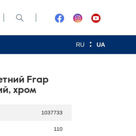
RU
UA
етний Frap
ий, хром
1037733
110