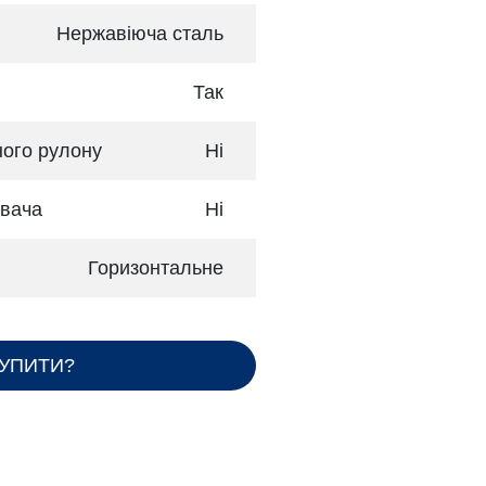
Нержавіюча сталь
Так
ного рулону
Ні
увача
Ні
Горизонтальне
КУПИТИ?