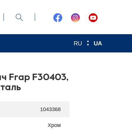
RU
UA
ч Frap F30403,
сталь
1043368
Хром