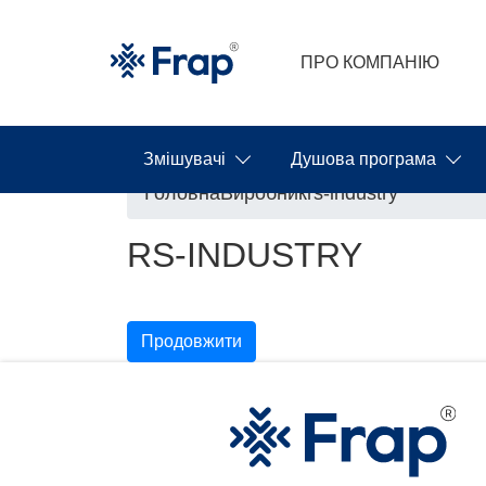
ПРО КОМПАНІЮ
Змішувачі
Душова програма
Головна
Виробник
rs-industry
RS-INDUSTRY
Немає жодного товару даного виробни
Продовжити